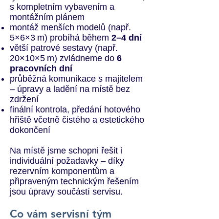
s kompletním vybavením a
montážním plánem
montáž menších modelů (např.
5×6×3 m) probíhá během
2–4 dní
větší patrové sestavy (např.
20×10×5 m) zvládneme do
6
pracovních dní
průběžná komunikace s majitelem
– úpravy a ladění na místě bez
zdržení
finální kontrola, předání hotového
hřiště včetně čistého a estetického
dokončení
Na místě jsme schopni řešit i
individuální požadavky – díky
rezervním komponentům a
připraveným technickým řešením
jsou úpravy součástí servisu.
Co vám servisní tým