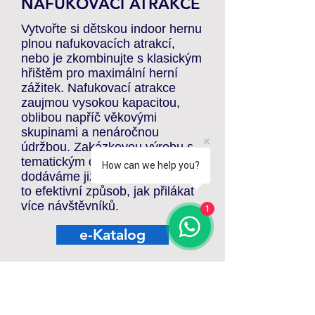
NAFUKOVACÍ ATRAKCE
Vytvořte si dětskou indoor hernu
plnou nafukovacích atrakcí,
nebo je zkombinujte s klasickým
hřištěm pro maximální herní
zážitek. Nafukovací atrakce
zaujmou vysokou kapacitou,
oblibou napříč věkovými
skupinami a nenáročnou
údržbou. Zakázkovou výrobu s
tematickým designem
How can we help you?
dodáváme již do 4–6 týdnů. Je
to efektivní způsob, jak přilákat
více návštěvníků.
1
e-Katalog
NAŠE ZÁKLADNÍ