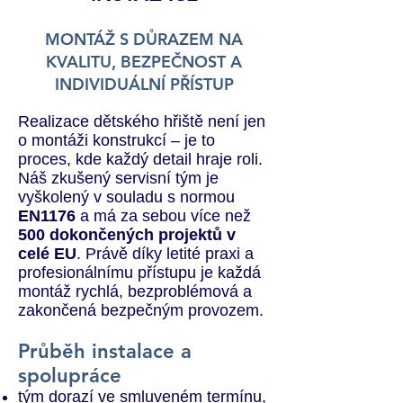
MONTÁŽ S DŮRAZEM NA
KVALITU, BEZPEČNOST A
INDIVIDUÁLNÍ PŘÍSTUP
Realizace dětského hřiště není jen
o montáži konstrukcí – je to
proces, kde každý detail hraje roli.
Náš zkušený servisní tým je
vyškolený v souladu s normou
EN1176
a má za sebou více než
500 dokončených projektů v
celé EU
. Právě díky letité praxi a
profesionálnímu přístupu je každá
montáž rychlá, bezproblémová a
zakončená bezpečným provozem.
Průběh instalace a
spolupráce
tým dorazí ve smluveném termínu,