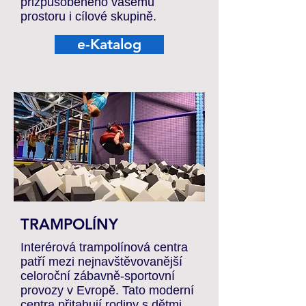
přizpůsobeného vašemu
prostoru i cílové skupině.
e-Katalog
TRAMPOLÍNY
Interérová trampolínová centra
patří mezi nejnavštěvovanější
celoroční zábavně-sportovní
provozy v Evropě. Tato moderní
centra přitahují rodiny s dětmi,