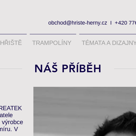
obchod@hriste-herny.cz
I
+420 77
HŘIŠTĚ
TRAMPOLÍNY
TÉMATA A DIZAJN
NÁŠ PŘÍBĚH
e REATEK
atele
 výrobce
míru. V