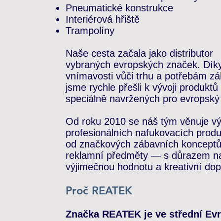
Pneumatické konstrukce
Interiérová hřiště
Trampolíny
Naše cesta začala jako distributor
vybraných evropských značek. Dík
vnímavosti vůči trhu a potřebám z
jsme rychle přešli k vývoji produktů
speciálně navržených pro evropský 
Od roku 2010 se náš tým věnuje v
profesionálních nafukovacích prod
od značkových zábavních konceptů
reklamní předměty — s důrazem n
výjimečnou hodnotu a kreativní dop
Proč REATEK
Značka REATEK je ve střední Ev