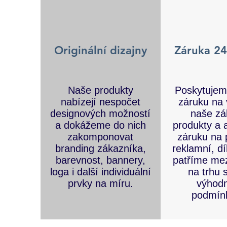
Originální dizajny
Záruka 24
Naše produkty
Poskytujem
nabízejí nespočet
záruku na
designových možností
naše zá
a dokážeme do nich
produkty a 
zakomponovat
záruku na 
branding zákazníka,
reklamní, d
barevnost, bannery,
patříme mez
loga i další individuální
na trhu 
prvky na míru.
výhod
podmín