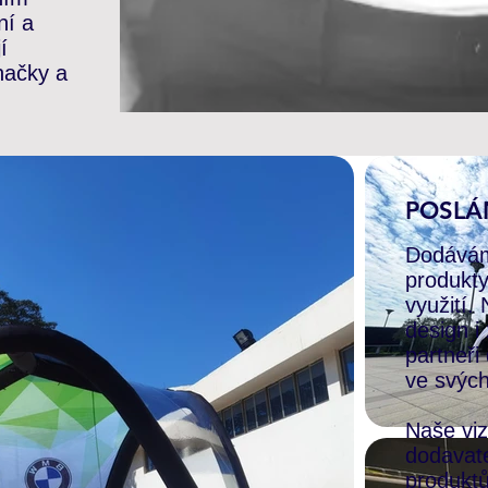
ní a
í
značky a
POSLÁN
Dodávám
produkt
využití.
design i
partneři
ve svýc
Naše viz
dodavat
produktů