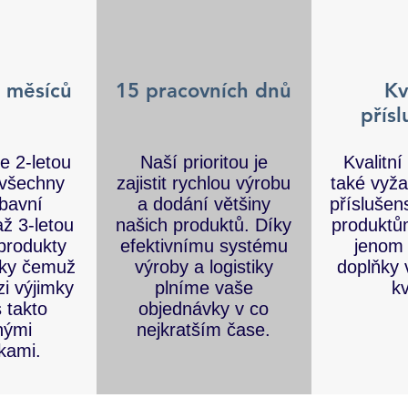
 měsíců
15 pracovních dnů
Kv
přísl
e 2-letou
Naší prioritou je
Kvalitní
 všechny
zajistit rychlou výrobu
také vyžad
bavní
a dodání většiny
příslušen
až 3-letou
našich produktů. Díky
produkt
produkty
efektivnímu systému
jenom
íky čemuž
výroby a logistiky
doplňky 
i výjimky
plníme vaše
kv
s takto
objednávky v co
nými
nejkratším čase.
kami.