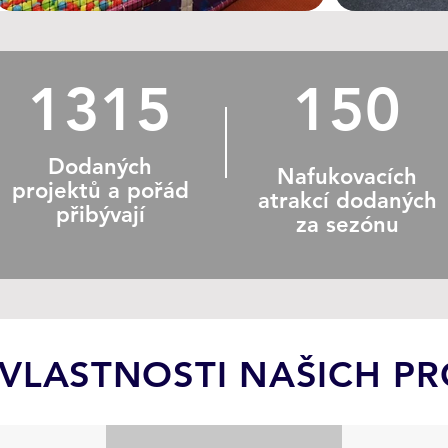
1315
150
Dodaných
Nafukovacích
projektů a pořád
atrakcí dodaných
přibývají
za sezónu
 VLASTNOSTI NAŠICH P