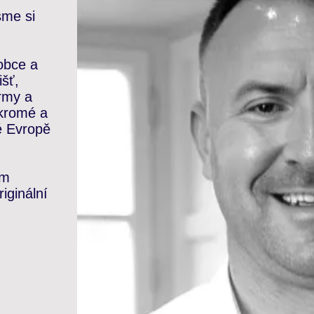
sme si
obce a
išť,
rmy a
ukromé a
é Evropě
ým
iginální