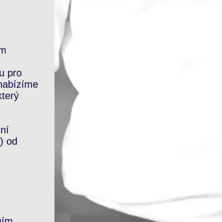
ům
u pro
 nabízíme
terý
ní
) od
,
ním