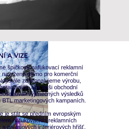
Í A VIZE
e špičkové nafukovací reklamní
y navržené přímo pro komerční
 Neustále zdokonalujeme výrobu,
 zpracování, aby naši obchodní
 dosahovali výjimečných výsledků
h BTL marketingových kampaních.​
e je stát se předním evropským
elem nafukovacích reklamních
 a prémiových interiérových hřišť.