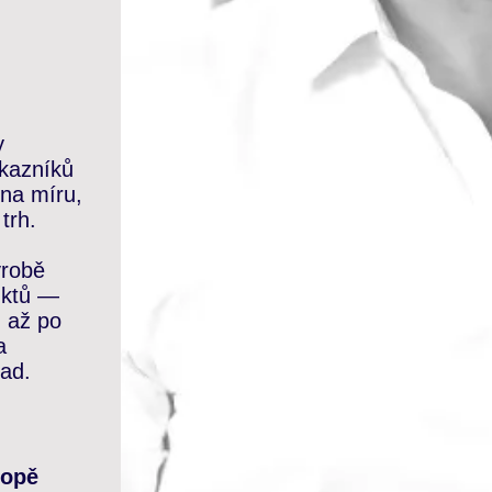
y
ákazníků
 na míru,
trh.
ýrobě
uktů —
 až po
a
ad.
ropě