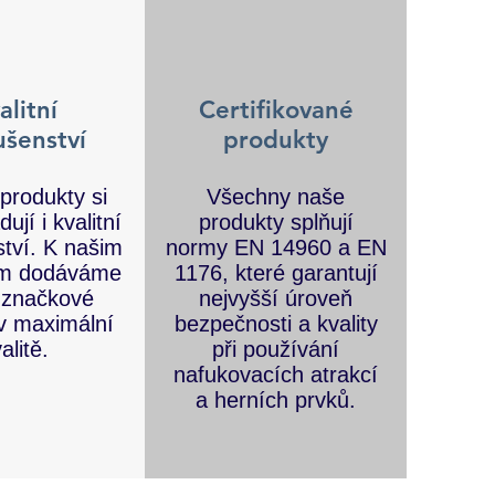
alitní
Certifikované
ušenství
produkty
 produkty si
Všechny naše
ují i kvalitní
produkty splňují
ství. K našim
normy EN 14960 a EN
ům dodáváme
1176, které garantují
 značkové
nejvyšší úroveň
v maximální
bezpečnosti a kvality
alitě.
při používání
nafukovacích atrakcí
a herních prvků.