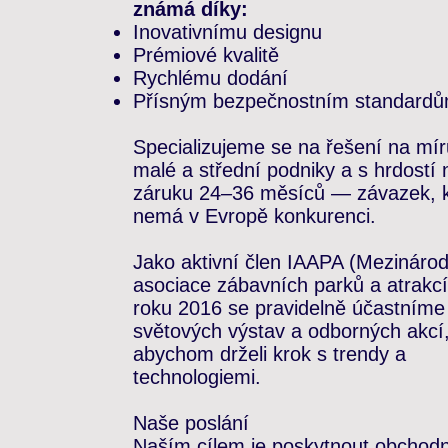
známá díky:
Inovativnímu designu
Prémiové kvalitě
Rychlému dodání
Přísným bezpečnostním standard
Specializujeme se na řešení na mír
malé a střední podniky a s hrdostí
záruku 24–36 měsíců — závazek, k
nemá v Evropě konkurenci.
Jako aktivní člen IAAPA (Mezinárod
asociace zábavních parků a atrakcí
roku 2016 se pravidelně účastníme
světových výstav a odborných akcí
abychom drželi krok s trendy a
technologiemi.
Naše poslání
Naším cílem je poskytnout obchod