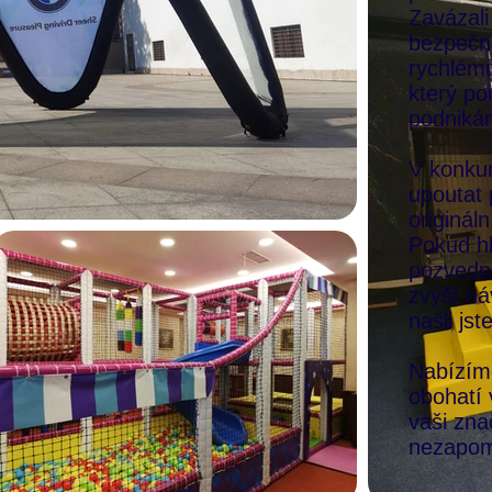
Zavázali
bezpečno
rychlému
který po
podnikání
V konkur
upoutat
originál
Pokud hl
pozvedne
zvýší ná
našli jst
Nabízíme
obohatí
vaši zn
nezapom