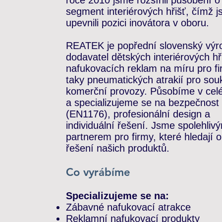
roce 2010 jsme rozšířili působení o
segment interiérových hřišť, čímž j
upevnili pozici inovátora v oboru.
REATEK je popřední slovenský výr
dodavatel dětských interiérových hř
nafukovacích reklam na míru pro fi
taky pneumatických atrakií pro so
komerční provozy. Působíme v cel
a specializujeme se na bezpečnost
(EN1176), profesionální design a
individuální řešení. Jsme spolehliv
partnerem pro firmy, které hledají or
řešení našich produktů.
Co vyrábíme
Specializujeme se na:
Zábavné nafukovací atrakce
Reklamní nafukovací produkty